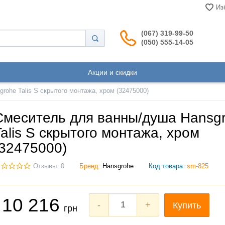
Из
(067) 319-99-50
(050) 555-14-05
Акции и скидки
ohe Talis S скрытого монтажа, хром (32475000)
Смеситель для ванны/душа Hansg
Talis S скрытого монтажа, хром
(32475000)
Отзывы: 0
Бренд:
Hansgrohe
Код товара:
sm-825
10 216
-
+
Купить
грн