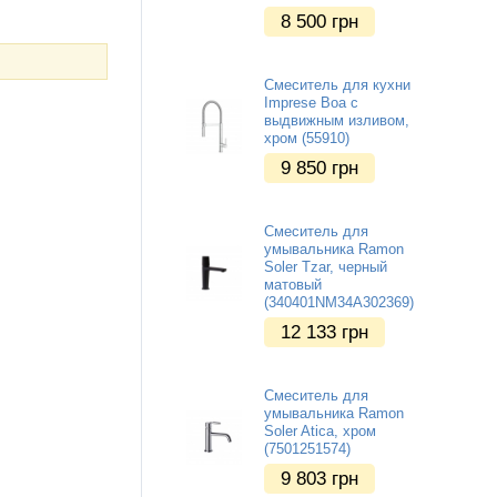
8 500
грн
Смеситель для кухни
Imprese Boa с
выдвижным изливом,
хром (55910)
9 850
грн
Смеситель для
умывальника Ramon
Soler Tzar, черный
матовый
(340401NM34A302369)
12 133
грн
Смеситель для
умывальника Ramon
Soler Atica, хром
(7501251574)
9 803
грн