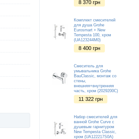
8 370
грн
Комплект смесителей
для душа Grohe
Eurosmart + New
Tempesta 100, хром
(UA123244M0)
8 400
грн
Смеситель для
умывальника Grohe
BauClassic, монтаж со
стены,
внешняя+внутренняя
часть, хром (2029200C)
11 322
грн
Набор смесителей для
ванной Grohe Curve с
душевым гарнитуром
New Tempesta Classic,
хром (UA122217S0A)