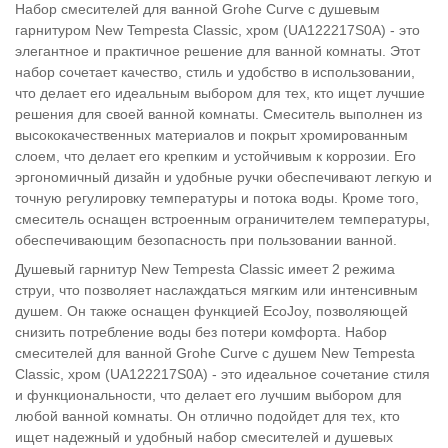
Набор смесителей для ванной Grohe Curve с душевым
гарнитуром New Tempesta Classic, хром (UA122217S0A) - это
элегантное и практичное решение для ванной комнаты. Этот
набор сочетает качество, стиль и удобство в использовании,
что делает его идеальным выбором для тех, кто ищет лучшие
решения для своей ванной комнаты. Смеситель выполнен из
высококачественных материалов и покрыт хромированным
слоем, что делает его крепким и устойчивым к коррозии. Его
эргономичный дизайн и удобные ручки обеспечивают легкую и
точную регулировку температуры и потока воды. Кроме того,
смеситель оснащен встроенным ограничителем температуры,
обеспечивающим безопасность при пользовании ванной.
Душевый гарнитур New Tempesta Classic имеет 2 режима
струи, что позволяет наслаждаться мягким или интенсивным
душем. Он также оснащен функцией EcoJoy, позволяющей
снизить потребление воды без потери комфорта. Набор
смесителей для ванной Grohe Curve с душем New Tempesta
Classic, хром (UA122217S0A) - это идеальное сочетание стиля
и функциональности, что делает его лучшим выбором для
любой ванной комнаты. Он отлично подойдет для тех, кто
ищет надежный и удобный набор смесителей и душевых