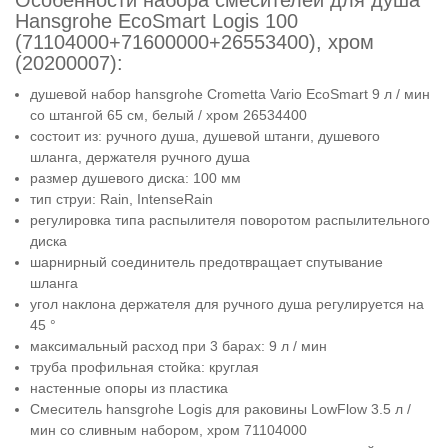
Hansgrohe EcoSmart Logis 100
(71104000+71600000+26553400), хром
(20200007):
душевой набор hansgrohe Crometta Vario EcoSmart 9 л / мин
со штангой 65 см, белый / хром 26534400
состоит из: ручного душа, душевой штанги, душевого
шланга, держателя ручного душа
размер душевого диска: 100 мм
тип струи: Rain, IntenseRain
регулировка типа распылителя поворотом распылительного
диска
шарнирный соединитель предотвращает спутывание
шланга
угол наклона держателя для ручного душа регулируется на
45 °
максимальный расход при 3 барах: 9 л / мин
труба профильная стойка: круглая
настенные опоры из пластика
Смеситель hansgrohe Logis для раковины LowFlow 3.5 л /
мин со сливным набором, хром 71104000