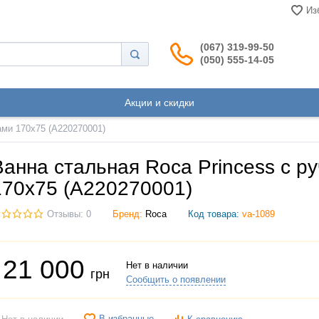
Из
(067) 319-99-50
(050) 555-14-05
Акции и скидки
ами 170x75 (A220270001)
Ванна стальная Roca Princess с р
170x75 (A220270001)
Отзывы: 0
Бренд:
Roca
Код товара:
va-1089
21 000
Нет в наличии
грн
Сообщить о появлении
В избранные