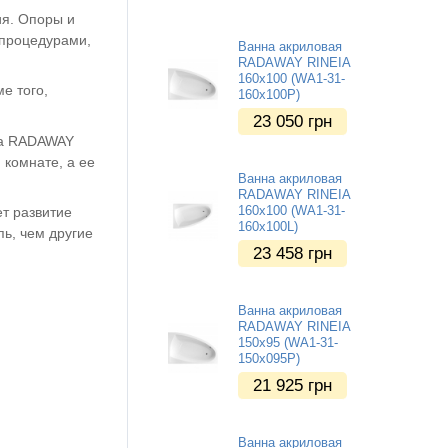
ия. Опоры и
 процедурами,
Ванна акриловая
RADAWAY RINEIA
160x100 (WA1-31-
е того,
160x100P)
23 050
грн
нна RADAWAY
комнате, а ее
Ванна акриловая
RADAWAY RINEIA
160x100 (WA1-31-
ет развитие
160x100L)
пь, чем другие
23 458
грн
Ванна акриловая
RADAWAY RINEIA
150x95 (WA1-31-
150x095P)
21 925
грн
Ванна акриловая