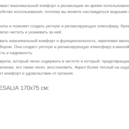
ивает максимальный комфорт и релаксацию во время использован
добство использования, поэтому вы можете наслаждаться водными
аты и поможет создать уютную и релаксирующую атмосферу. Кром
егко чистить и ухаживать за ней.
ечивать максимальный комфорт и функциональность, акриловая ва
бором. Она создаст уютную и релаксирующую атмосферу в ванной 
ть и надежность.
крила, который легко содержать в чистоте и который. предотвраща
апинам, его также легко. восстановить. Акрил более теплый на ощу
т комфорт и удовольствие от купания.
SALIA 170x75 см: