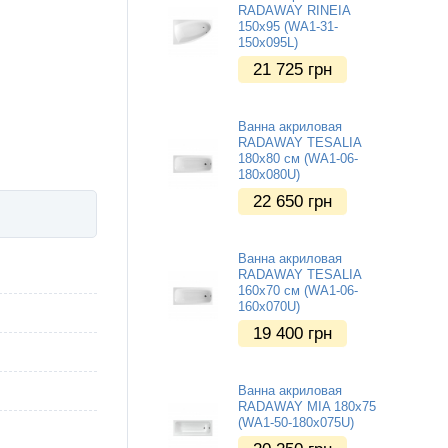
RADAWAY RINEIA
150x95 (WA1-31-
150x095L)
21 725
грн
Ванна акриловая
RADAWAY TESALIA
180x80 см (WA1-06-
180x080U)
22 650
грн
Ванна акриловая
RADAWAY TESALIA
160x70 см (WA1-06-
160x070U)
19 400
грн
Ванна акриловая
RADAWAY MIA 180x75
(WA1-50-180x075U)