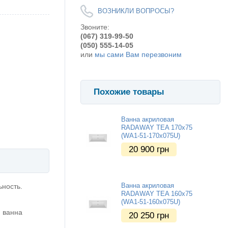
ВОЗНИКЛИ ВОПРОСЫ?
Звоните:
(067) 319-99-50
(050) 555-14-05
или
мы сами Вам перезвоним
Похожие товары
Ванна акриловая
RADAWAY TEA 170x75
(WA1-51-170x075U)
20 900
грн
Ванна акриловая
ьность.
RADAWAY TEA 160x75
(WA1-51-160x075U)
, ванна
20 250
грн