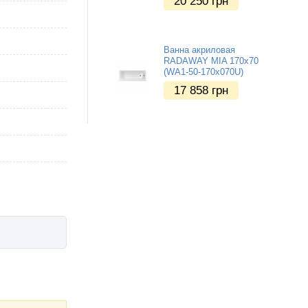
20 250
грн
Ванна акриловая
RADAWAY MIA 170x70
(WA1-50-170x070U)
17 858
грн