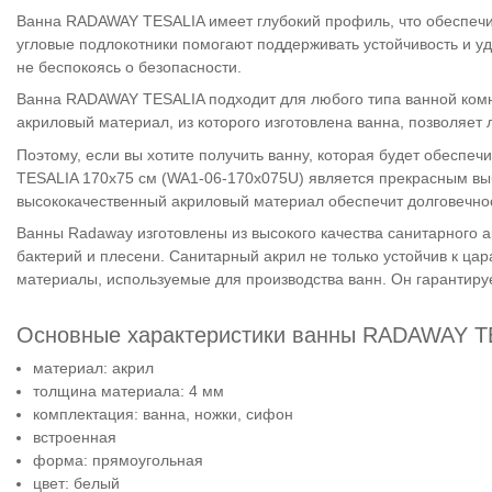
Ванна RADAWAY TESALIA имеет глубокий профиль, что обеспеч
угловые подлокотники помогают поддерживать устойчивость и у
не беспокоясь о безопасности.
Ванна RADAWAY TESALIA подходит для любого типа ванной комн
акриловый материал, из которого изготовлена ​​ванна, позволяет л
Поэтому, если вы хотите получить ванну, которая будет обесп
TESALIA 170x75 см (WA1-06-170x075U) является прекрасным вы
высококачественный акриловый материал обеспечит долговечнос
Ванны Radaway изготовлены из высокого качества санитарного а
бактерий и плесени. Санитарный акрил не только устойчив к цар
материалы, используемые для производства ванн. Он гарантируе
Основные характеристики ванны RADAWAY TE
материал: акрил
толщина материала: 4 мм
комплектация: ванна, ножки, сифон
встроенная
форма: прямоугольная
цвет: белый