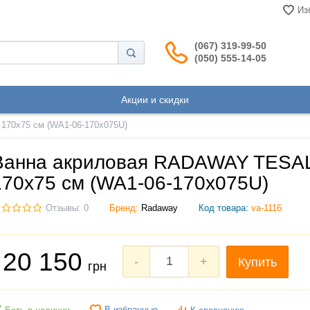
Из
(067) 319-99-50
(050) 555-14-05
Акции и скидки
170x75 см (WA1-06-170x075U)
Ванна акриловая RADAWAY TESA
170x75 см (WA1-06-170x075U)
Отзывы: 0
Бренд:
Radaway
Код товара:
va-1116
20 150
-
+
Купить
грн
В избранные