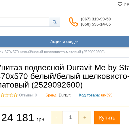
Из
(067) 319-99-50
(050) 555-14-05
Акции и скидки
arck 370х570 белый/белый шелковисто-матовый (2529092600)
Унитаз подвесной Duravit Me by St
370х570 белый/белый шелковисто
матовый (2529092600)
Отзывы: 0
Бренд:
Duravit
Код товара:
un-395
24 181
-
+
Купить
грн