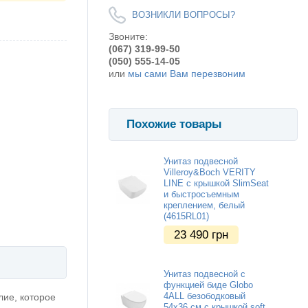
ВОЗНИКЛИ ВОПРОСЫ?
Звоните:
(067) 319-99-50
(050) 555-14-05
или
мы сами Вам перезвоним
Похожие товары
Унитаз подвесной
Villeroy&Boch VERITY
LINE с крышкой SlimSeat
и быстросъемным
креплением, белый
(4615RL01)
23 490
грн
Унитаз подвесной с
функцией биде Globo
4ALL безободковый
лие, которое
54х36 см с крышкой soft