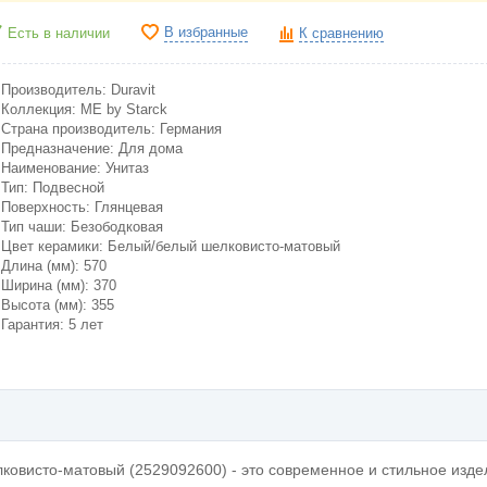
В избранные
Есть в наличии
К сравнению
Производитель: Duravit
Коллекция: ME by Starck
Страна производитель: Германия
Предназначение: Для дома
Наименование: Унитаз
Тип: Подвесной
Поверхность: Глянцевая
Тип чаши: Безободковая
Цвет керамики: Белый/белый шелковисто-матовый
Длина (мм): 570
Ширина (мм): 370
Высота (мм): 355
Гарантия: 5 лет
лковисто-матовый (2529092600) - это современное и стильное изде