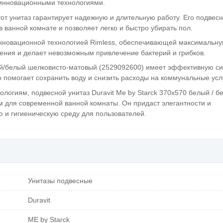
 инновационными технологиями.
тот унитаз гарантирует надежную и длительную работу. Его подвес
 ванной комнате и позволяет легко и быстро убирать пол.
 инновационной технологией Rimless, обеспечивающей максимальн
знения и делает невозможным привлечение бактерий и грибков.
лый/белый шелковисто-матовый (2529092600) имеет эффективную си
помогает сохранить воду и снизить расходы на коммунальные усл
логиям, подвесной унитаз Duravit Me by Starck 370х570 белый / б
 для современной ванной комнаты. Он придаст элегантности и
 и гигиеническую среду для пользователей.
Унитазы подвесные
Duravit
ME by Starck