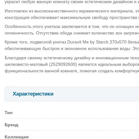
украсит любую ванную комнату своим эстетическим дизайном и
Изготовлен из высококачественного керамического материала, э
конструкция обеспечивает максимальную свободу пространства в
Особенность этого унитаза заключается в том, что он оснащен
гигиеничность. Отсутствие обода снижает количество зон загря
Кроме того, подвесной унитаз Duravit Me by Starck 370х570 бе
обеспечивающую быстрое и экономное использование воды. Это 
Благодаря своему эстетическому дизайну и инновационным техно
шелковисто-матовый (2529092600) является идеальным выбором
функциональности ванной комнате, помогая создать комфортную
Характеристики
Тип
Бренд
Коллекция