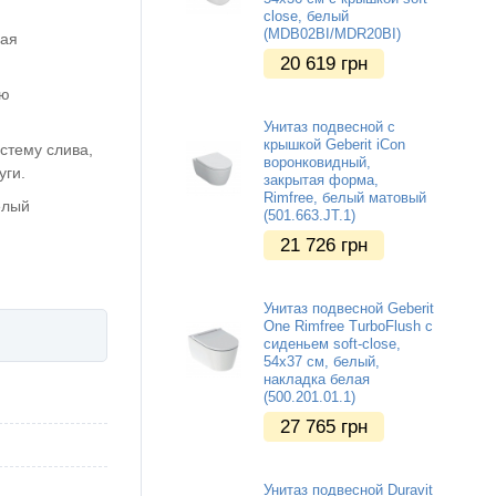
close, белый
(MDB02BI/MDR20BI)
ная
20 619
грн
ую
Унитаз подвесной с
крышкой Geberit iCon
стему слива,
воронковидный,
уги.
закрытая форма,
Rimfree, белый матовый
елый
(501.663.JT.1)
21 726
грн
Унитаз подвесной Geberit
One Rimfree TurboFlush с
сиденьем soft-close,
54х37 см, белый,
накладка белая
(500.201.01.1)
27 765
грн
Унитаз подвесной Duravit