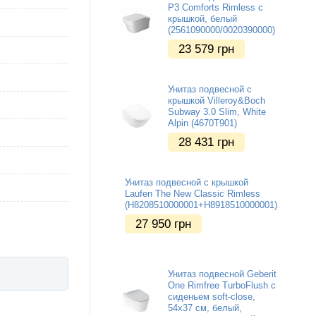
P3 Comforts Rimless с
крышкой, белый
(2561090000/0020390000)
23 579
грн
Унитаз подвесной с
крышкой Villeroy&Boch
Subway 3.0 Slim, White
Alpin (4670T901)
28 431
грн
Унитаз подвесной с крышкой
Laufen The New Classic Rimless
(H8208510000001+H8918510000001)
27 950
грн
Унитаз подвесной Geberit
One Rimfree TurboFlush с
сиденьем soft-close,
54х37 см, белый,