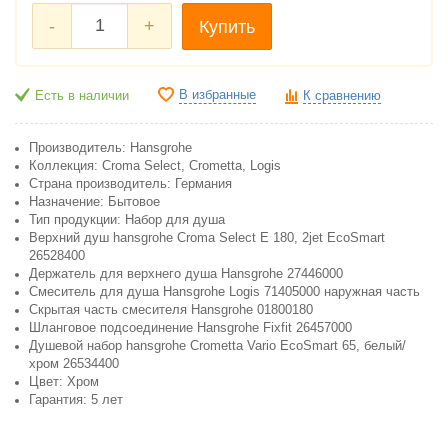
-
+
Купить
В избранные
Есть в наличии
К сравнению
Производитель: Hansgrohe
Коллекция: Croma Select, Crometta, Logis
Cтрана производитель: Германия
Назначение: Бытовое
Тип продукции: Набор для душа
Верхний душ hansgrohe Croma Select E 180, 2jet EcoSmart
26528400
Держатель для верхнего душа Hansgrohe 27446000
Смеситель для душа Hansgrohe Logis 71405000 наружная часть
Скрытая часть смесителя Hansgrohe 01800180
Шланговое подсоединение Hansgrohe Fixfit 26457000
Душевой набор hansgrohe Crometta Vario EcoSmart 65, белый/
хром 26534400
Цвет: Хром
Гарантия: 5 лет