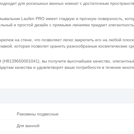
подходит для роскошных ванных комнат с достаточным пространст
мывальник Laufen PRO имеет гладкую и прочную поверхность, кото
тильный и простой дизайн с прямыми линиями придает элегантность
епеж на стене, что позволяет легко закрепить его на любой плос
тавкой, которая позволит хранить разнообразные косметические ср
 (H8139650001041), вы получите высочайшее качество, элегантны
артам качества и удовлетворят ваши потребности в течение многих
Раковины подвесные
Для ванной