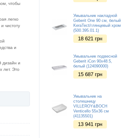
вом, чтобы
Умывальник накладной
рая легко
Geberit One 90 см, белый
 и чистоту
KeraTect/глянцевый хром
(500.395.01.1)
18 621
грн
кой
едства и
Умывальник подвесной
Geberit iCon 90х48.5,
й дизайн и
белый (124090000)
 лет. Это
15 687
грн
Умывальник на
столешницу
VILLEROY&BOCH
Venticello 55х36 см
(41135501)
13 941
грн