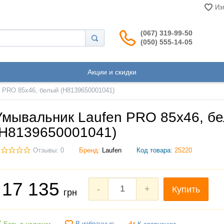
Из
(067) 319-99-50
(050) 555-14-05
Акции и скидки
 PRO 85х46, белый (H8139650001041)
Умывальник Laufen PRO 85х46, б
(H8139650001041)
Отзывы: 0
Бренд:
Laufen
Код товара:
25220
17 135
-
+
Купить
грн
В избранные