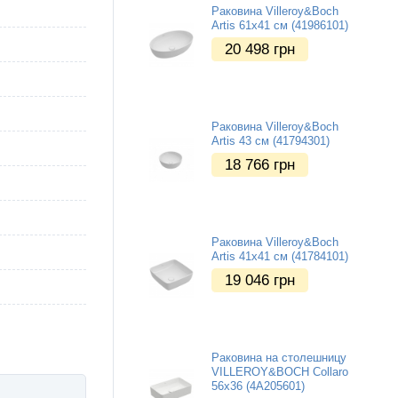
Раковина Villeroy&Boch
Artis 61x41 см (41986101)
20 498
грн
Раковина Villeroy&Boch
Artis 43 см (41794301)
18 766
грн
Раковина Villeroy&Boch
Artis 41х41 см (41784101)
19 046
грн
Раковина на столешницу
VILLEROY&BOCH Collaro
56х36 (4A205601)