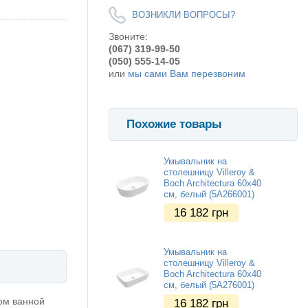
ВОЗНИКЛИ ВОПРОСЫ?
Звоните:
(067) 319-99-50
(050) 555-14-05
или
мы сами Вам перезвоним
Похожие товары
Умывальник на
столешницу Villeroy &
Boch Architectura 60х40
см, белый (5A266001)
16 182
грн
Умывальник на
столешницу Villeroy &
Boch Architectura 60х40
см, белый (5A276001)
ом ванной
16 182
грн