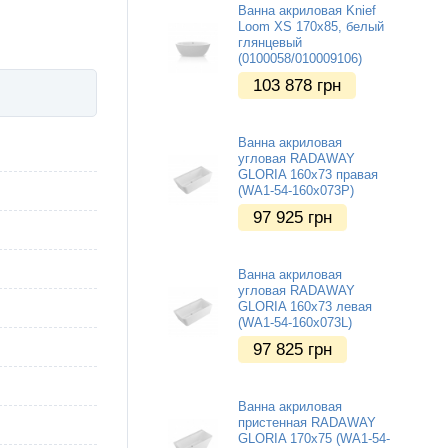
Ванна акриловая Knief
Loom XS 170х85, белый
глянцевый
(0100058/010009106)
103 878
грн
Ванна акриловая
угловая RADAWAY
GLORIA 160x73 правая
(WA1-54-160x073P)
97 925
грн
Ванна акриловая
угловая RADAWAY
GLORIA 160x73 левая
(WA1-54-160x073L)
97 825
грн
Ванна акриловая
пристенная RADAWAY
GLORIA 170x75 (WA1-54-