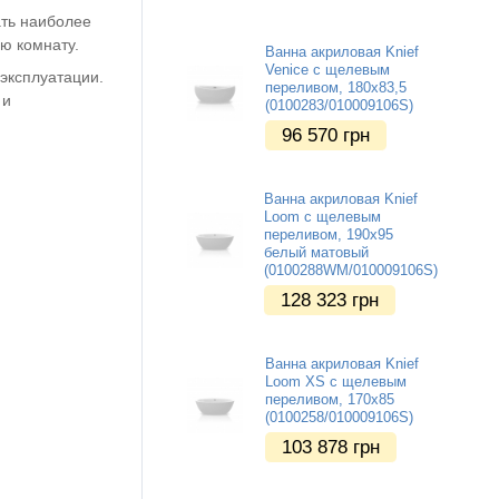
ать наиболее
ю комнату.
Ванна акриловая Knief
Venice с щелевым
эксплуатации.
переливом, 180x83,5
 и
(0100283/010009106S)
96 570
грн
Ванна акриловая Knief
Loom с щелевым
переливом, 190x95
белый матовый
(0100288WM/010009106S)
128 323
грн
Ванна акриловая Knief
Loom XS с щелевым
переливом, 170x85
(0100258/010009106S)
103 878
грн