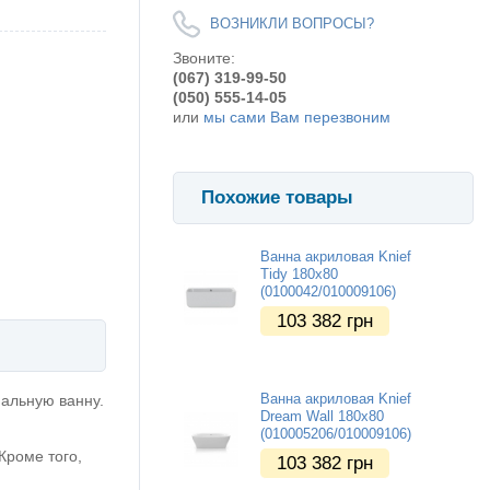
ВОЗНИКЛИ ВОПРОСЫ?
Звоните:
(067) 319-99-50
(050) 555-14-05
или
мы сами Вам перезвоним
Похожие товары
Ванна акриловая Knief
Tidy 180x80
(0100042/010009106)
103 382
грн
Ванна акриловая Knief
нальную ванну.
Dream Wall 180x80
(010005206/010009106)
Кроме того,
103 382
грн