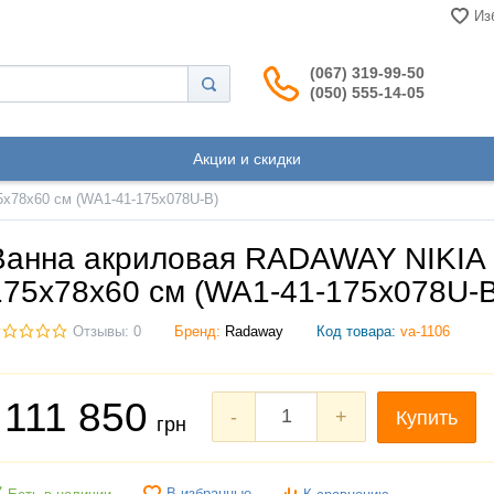
Из
(067) 319-99-50
(050) 555-14-05
Акции и скидки
x78x60 см (WA1-41-175x078U-B)
Ванна акриловая RADAWAY NIKIA
175x78x60 см (WA1-41-175x078U-B
Отзывы: 0
Бренд:
Radaway
Код товара:
va-1106
111 850
-
+
Купить
грн
В избранные