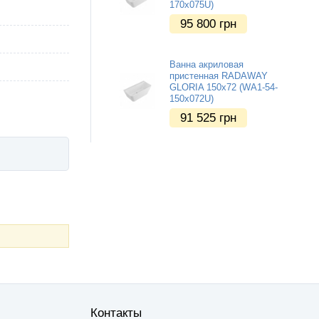
170x075U)
95 800
грн
Ванна акриловая
пристенная RADAWAY
GLORIA 150x72 (WA1-54-
150x072U)
91 525
грн
Контакты