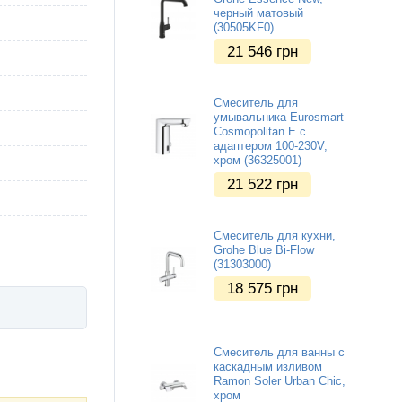
черный матовый
(30505KF0)
21 546
грн
Смеситель для
умывальника Eurosmart
Cosmopolitan E с
адаптером 100-230V,
хром (36325001)
21 522
грн
Смеситель для кухни,
Grohe Blue Bi-Flow
(31303000)
18 575
грн
Смеситель для ванны с
каскадным изливом
Ramon Soler Urban Chic,
хром