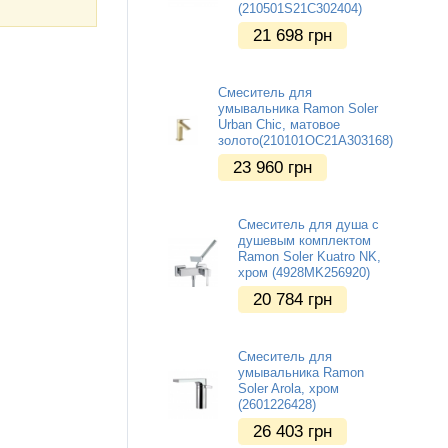
(210501S21C302404)
21 698
грн
Смеситель для
умывальника Ramon Soler
Urban Chic, матовое
золото(210101OC21A303168)
23 960
грн
Смеситель для душа с
душевым комплектом
Ramon Soler Kuatro NK,
хром (4928MK256920)
20 784
грн
Смеситель для
умывальника Ramon
Soler Arola, хром
(2601226428)
26 403
грн