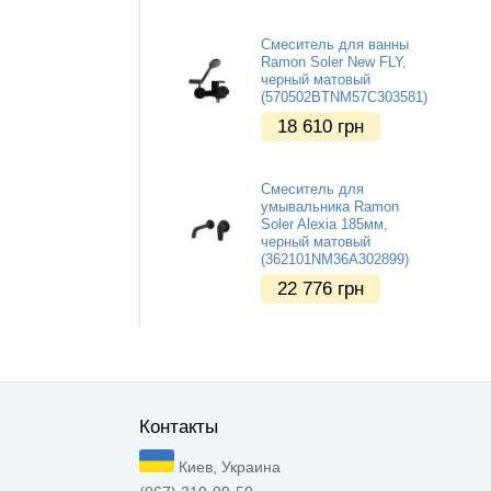
Смеситель для ванны
Ramon Soler New FLY,
черный матовый
(570502BTNM57C303581)
18 610
грн
Смеситель для
умывальника Ramon
Soler Alexia 185мм,
черный матовый
(362101NM36A302899)
22 776
грн
Контакты
Киев, Украина