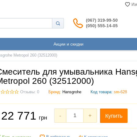
Из
(067) 319-99-50
(050) 555-14-05
Акции и скидки
grohe Metropol 260 (32512000)
Смеситель для умывальника Hans
Metropol 260 (32512000)
Отзывы: 0
Бренд:
Hansgrohe
Код товара:
sm-628
22 771
-
+
Купить
грн
В избранные