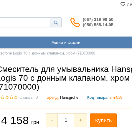
Из
(067) 319-99-50
(050) 555-14-05
Акции и скидки
grohe Logis 70 с донным клапаном, хром (71070000)
Смеситель для умывальника Hans
Logis 70 с донным клапаном, хром
(71070000)
Отзывы: 0
Бренд:
Hansgrohe
Код товара:
sm-539
4 158
-
+
Купить
грн