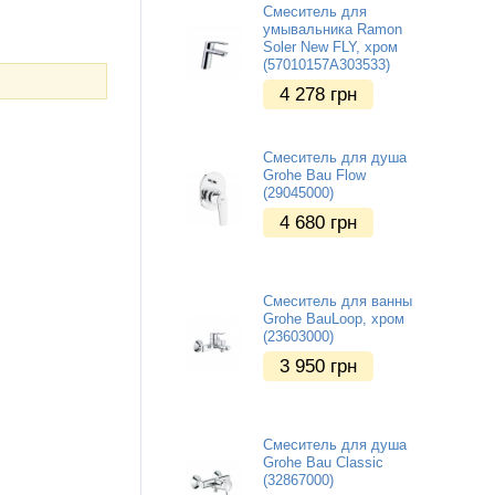
Смеситель для
умывальника Ramon
Soler New FLY, хром
(57010157A303533)
4 278
грн
Смеситель для душа
Grohe Bau Flow
(29045000)
4 680
грн
Смеситель для ванны
Grohe BauLoop, хром
(23603000)
3 950
грн
Смеситель для душа
Grohe Bau Classic
(32867000)