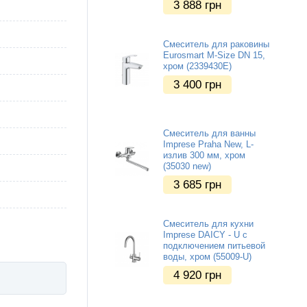
3 888
грн
Смеситель для раковины
Eurosmart M-Size DN 15,
хром (2339430E)
3 400
грн
Смеситель для ванны
Imprese Praha New, L-
излив 300 мм, хром
(35030 new)
3 685
грн
Смеситель для кухни
Imprese DAICY - U с
подключением питьевой
воды, хром (55009-U)
4 920
грн