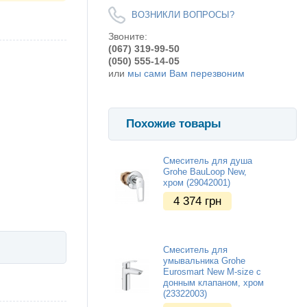
ВОЗНИКЛИ ВОПРОСЫ?
Звоните:
(067) 319-99-50
(050) 555-14-05
или
мы сами Вам перезвоним
Похожие товары
Смеситель для душа
Grohe BauLoop New,
хром (29042001)
4 374
грн
Смеситель для
умывальника Grohe
Eurosmart New M-size с
донным клапаном, хром
(23322003)