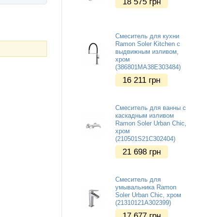
18 575
грн
Смеситель для кухни
Ramon Soler Kitchen с
выдвижным изливом,
хром
(386801MA38E303484)
16 211
грн
Смеситель для ванны с
каскадным изливом
Ramon Soler Urban Chic,
хром
(210501S21C302404)
21 698
грн
Смеситель для
умывальника Ramon
Soler Urban Chic, хром
(21310121A302399)
17 677
грн