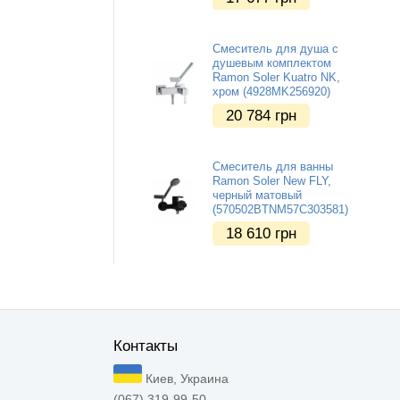
Смеситель для душа с
душевым комплектом
Ramon Soler Kuatro NK,
хром (4928MK256920)
20 784
грн
Смеситель для ванны
Ramon Soler New FLY,
черный матовый
(570502BTNM57C303581)
18 610
грн
Контакты
Киев, Украина
(067) 319-99-50