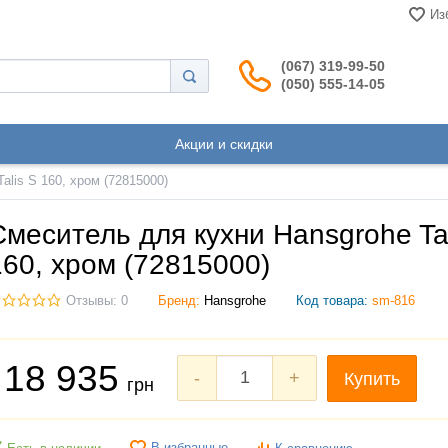
Из
(067) 319-99-50
(050) 555-14-05
Акции и скидки
alis S 160, хром (72815000)
Смеситель для кухни Hansgrohe Tal
160, хром (72815000)
Отзывы: 0
Бренд:
Hansgrohe
Код товара:
sm-816
18 935
-
+
Купить
грн
В избранные