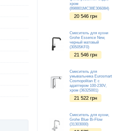
хром
(898801MC38E306084)
20 546
грн
Смеситель для кухни
Grohe Essence New,
черный матовый
(30505KF0)
21 546
грн
Смеситель для
умывальника Eurosmart
Cosmopolitan E с
адаптером 100-230V,
хром (36325001)
21 522
грн
Смеситель для кухни,
Grohe Blue Bi-Flow
(31303000)