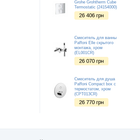
Grohe Grohtherm Cube
Termostatic (24154000)
26 406
грн
Смеситель для ванны
Paffoni Elle скрытого
монтажа, хром
(EL001CR)
26 070
грн
Смеситель для душа
Paffoni Compact box с
термостатом, хром
(CPT013CR)
26 770
грн