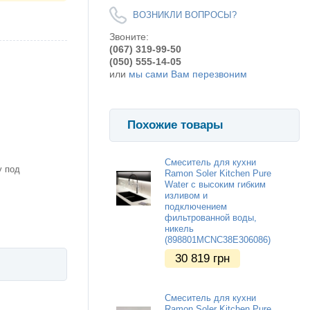
ВОЗНИКЛИ ВОПРОСЫ?
Звоните:
(067) 319-99-50
(050) 555-14-05
или
мы сами Вам перезвоним
Похожие товары
Смеситель для кухни
у под
Ramon Soler Kitchen Pure
Water с высоким гибким
изливом и
подключением
фильтрованной воды,
никель
(898801MCNC38E306086)
30 819
грн
Смеситель для кухни
Ramon Soler Kitchen Pure