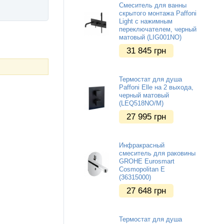
Смеситель для ванны
скрытого монтажа Paffoni
Light с нажимным
переключателем, черный
матовый (LIG001NO)
31 845
грн
Термостат для душа
Paffoni Elle на 2 выхода,
черный матовый
(LEQ518NO/M)
27 995
грн
Инфракрасный
смеситель для раковины
GROHE Eurosmart
Cosmopolitan E
(36315000)
27 648
грн
Термостат для душа