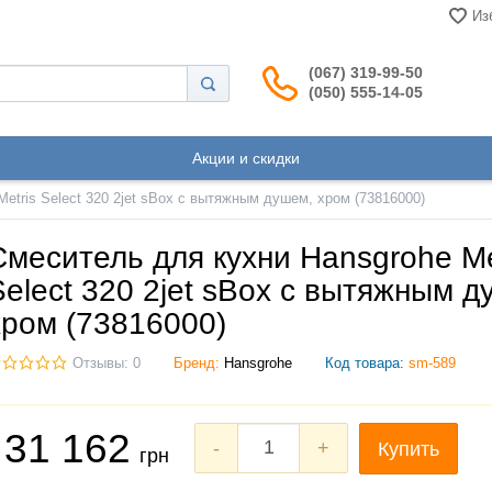
Из
(067) 319-99-50
(050) 555-14-05
Акции и скидки
etris Select 320 2jet sBox с вытяжным душем, хром (73816000)
Смеситель для кухни Hansgrohe Me
Select 320 2jet sBox с вытяжным д
хром (73816000)
Отзывы: 0
Бренд:
Hansgrohe
Код товара:
sm-589
31 162
-
+
Купить
грн