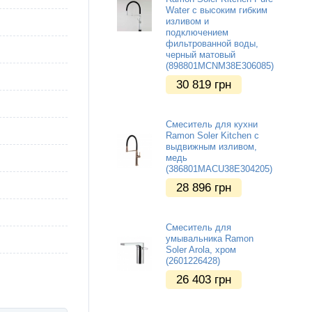
Water с высоким гибким
изливом и
подключением
фильтрованной воды,
черный матовый
(898801MCNM38E306085)
30 819
грн
Смеситель для кухни
Ramon Soler Kitchen с
выдвижным изливом,
медь
(386801MACU38E304205)
28 896
грн
Смеситель для
умывальника Ramon
Soler Arola, хром
(2601226428)
26 403
грн