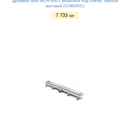
Душевой трап MCH 850 с решеткой под плитку, черный
матовый (CH850KС)
7 733
грн