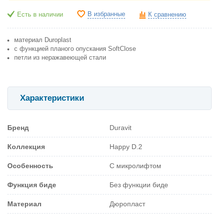
В избранные
Есть в наличии
К сравнению
материал Duroplast
с функцией планого опускания SoftClose
петли из неражавеющей стали
Характеристики
Бренд
Duravit
Коллекция
Happy D.2
Особенность
С микролифтом
Функция биде
Без функции биде
Материал
Дюропласт