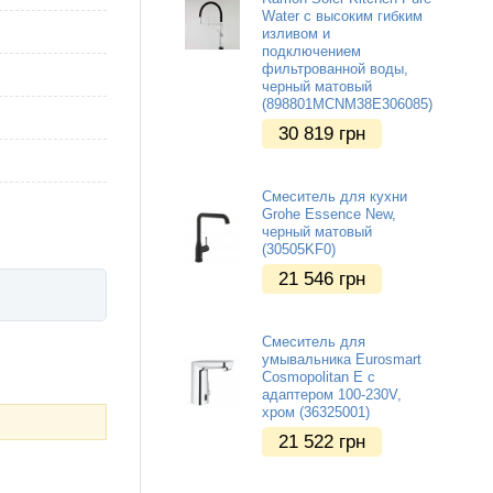
Water с высоким гибким
изливом и
подключением
фильтрованной воды,
черный матовый
(898801MCNM38E306085)
30 819
грн
Смеситель для кухни
Grohe Essence New,
черный матовый
(30505KF0)
21 546
грн
Смеситель для
умывальника Eurosmart
Cosmopolitan E с
адаптером 100-230V,
хром (36325001)
21 522
грн