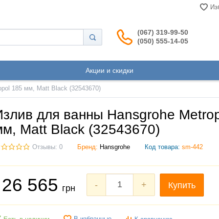
Из
(067) 319-99-50
(050) 555-14-05
Акции и скидки
pol 185 мм, Matt Black (32543670)
Излив для ванны Hansgrohe Metrop
мм, Matt Black (32543670)
Отзывы: 0
Бренд:
Hansgrohe
Код товара:
sm-442
26 565
-
+
Купить
грн
В избранные