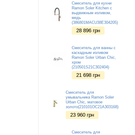
Смеситель для кухни
Ramon Soler Kitchen с
выдвижным изливом,
медь
(386801MACU38E304205)
28 896
грн
Смеситель для ванны с
каскадным изливом
Ramon Soler Urban Chic,
хром
(210501S21C302404)
21 698
грн
Смеситель для
умывальника Ramon Soler
Urban Chic, матовое
золото(210101OC21A303168)
23 960
грн
Смеситель для