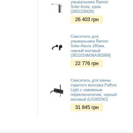
умывальника Ramon
Soler Arola, хром
(2601226428)
26 403
грн
Смеситель для
умывальника Ramon
Soler Alexia 185мм,
черный матовый
(362101NM36A302899)
22 776
грн
Смеситель для ванны
скрытого монтажа Paffoni
Light с нажимным
переключателем, черный
матовый (LIG001NO)
31 845
грн