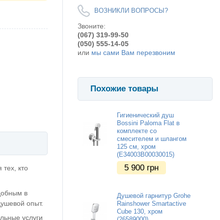
ВОЗНИКЛИ ВОПРОСЫ?
Звоните:
(067) 319-99-50
(050) 555-14-05
или
мы сами Вам перезвоним
Похожие товары
Гигиенический душ
Bossini Paloma Flat в
комплекте со
смесителем и шлангом
125 см, хром
(E34003B00030015)
5 900
грн
 тех, кто
добным в
Душевой гарнитур Grohe
ушевой опыт.
Rainshower Smartactive
Cube 130, хром
льные услуги
(26589000)