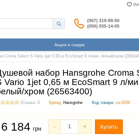
Из
(067) 319-99-50
(050) 555-14-05
Акции и скидки
 Croma Select S Vario 1jet 0,65 м EcoSmart 9 л/мин, белый/хром (265634
Душевой набор Hansgrohe Croma S
S Vario 1jet 0,65 м EcoSmart 9 л/ми
белый/хром (26563400)
Отзывы: 0
Бренд:
Hansgrohe
Код товара:
va-1039
6 184
-
+
Купить
грн