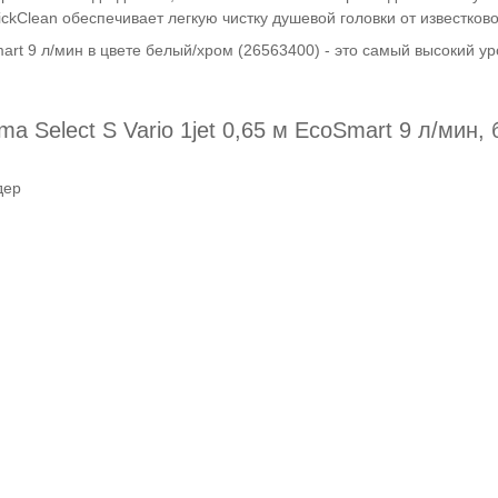
kClean обеспечивает легкую чистку душевой головки от известково
mart 9 л/мин в цвете белый/хром (26563400) - это самый высокий у
 Select S Vario 1jet 0,65 м EcoSmart 9 л/мин, 
дер