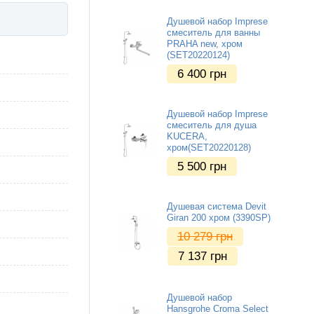
Душевой набор Imprese
смеситель для ванны
PRAHA new, хром
(SET20220124)
6 400
грн
Душевой набор Imprese
смеситель для душа
KUCERA,
хром(SET20220128)
5 500
грн
Душевая система Devit
Giran 200 хром (3390SP)
10 279
грн
7 137
грн
Душевой набор
Hansgrohe Croma Select