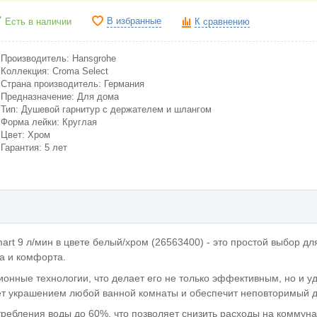
В избранные
Есть в наличии
К сравнению
Производитель: Hansgrohe
Коллекция: Croma Select
Страна производитель: Германия
Предназначение: Для дома
Тип: Душевой гарнитур с держателем и шлангом
Форма лейки: Круглая
Цвет: Хром
Гарантия: 5 лет
art 9 л/мин в цвете белый/хром (26563400) - это простой выбор для
а и комфорта.
ионные технологии, что делает его не только эффективным, но и у
нет украшением любой ванной комнаты и обеспечит неповторимый д
ебления воды до 60%, что позволяет снизить расходы на коммуна