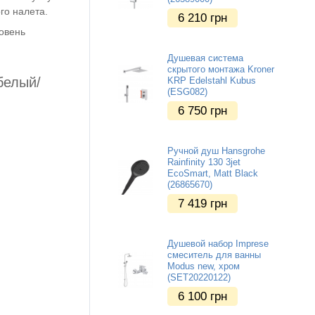
го налета.
6 210
грн
ровень
Душевая система
скрытого монтажа Kroner
белый/
KRP Edelstahl Kubus
(ESG082)
6 750
грн
Ручной душ Hansgrohe
Rainfinity 130 3jet
EcoSmart, Matt Black
(26865670)
7 419
грн
Душевой набор Imprese
смеситель для ванны
Modus new, хром
(SET20220122)
6 100
грн