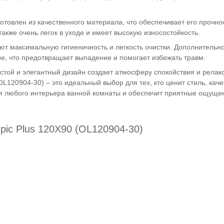
готовлен из качественного материала, что обеспечивает его прочно
акже очень легок в уходе и имеет высокую износостойкость.
т максимальную гигиеничность и легкость очистки. Дополнительно
е, что предотвращает выпадение и помогает избежать травм.
стой и элегантный дизайн создает атмосферу спокойствия и релак
OL120904-30) – это идеальный выбор для тех, кто ценит стиль, каче
я любого интерьера ванной комнаты и обеспечит приятные ощуще
pic Plus 120X90 (OL120904-30)