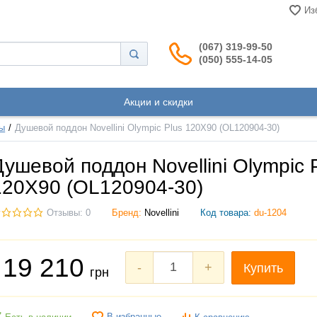
Из
(067) 319-99-50
(050) 555-14-05
Акции и скидки
ы
Душевой поддон Novellini Olympic Plus 120X90 (OL120904-30)
Душевой поддон Novellini Olympic 
120X90 (OL120904-30)
Отзывы: 0
Бренд:
Novellini
Код товара:
du-1204
19 210
-
+
Купить
грн
В избранные