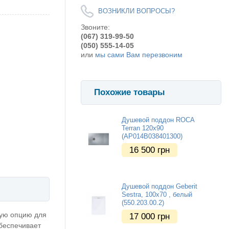
ВОЗНИКЛИ ВОПРОСЫ?
Звоните:
(067) 319-99-50
(050) 555-14-05
или
мы сами Вам перезвоним
Похожие товары
Душевой поддон ROCA
Terran 120х90
(AP014B038401300)
16 500
грн
Душевой поддон Geberit
Sestra, 100x70 , белый
(550.203.00.2)
ную опцию для
17 000
грн
обеспечивает