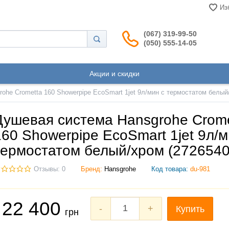
Из
(067) 319-99-50
(050) 555-14-05
Акции и скидки
ohe Crometta 160 Showerpipe EcoSmart 1jet 9л/мин с термостатом белый
Душевая система Hansgrohe Crome
160 Showerpipe EcoSmart 1jet 9л/м
термостатом белый/хром (2726540
Отзывы: 0
Бренд:
Hansgrohe
Код товара:
du-981
22 400
-
+
Купить
грн