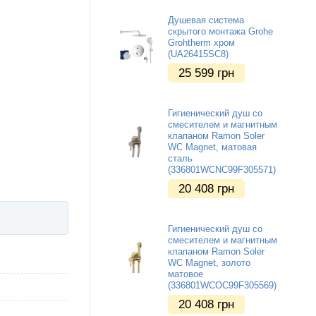
Душевая система
скрытого монтажа Grohe
Grohtherm хром
(UA26415SC8)
25 599
грн
Гигиенический душ со
смесителем и магнитным
клапаном Ramon Soler
WC Magnet, матовая
сталь
(336801WCNC99F305571)
20 408
грн
Гигиенический душ со
смесителем и магнитным
клапаном Ramon Soler
WC Magnet, золото
матовое
(336801WCOC99F305569)
20 408
грн