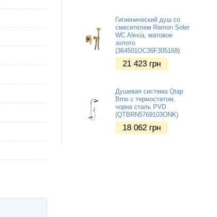
Гигиенический душ со
смесителем Ramon Soler
WC Alexia, матовое
золото
(364501OC36F305168)
21 423
грн
Душевая система Qtap
Brno с термостатом,
чорна сталь PVD
(QTBRN5769103ONK)
18 062
грн