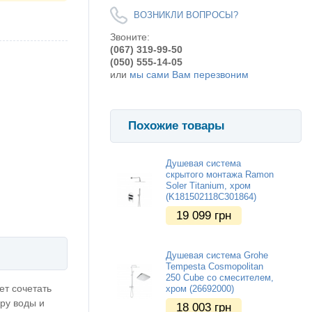
ВОЗНИКЛИ ВОПРОСЫ?
Звоните:
(067) 319-99-50
(050) 555-14-05
или
мы сами Вам перезвоним
Похожие товары
Душевая система
скрытого монтажа Ramon
Soler Titanium, хром
(K181502118C301864)
19 099
грн
Душевая система Grohe
Tempesta Cosmopolitan
250 Cube со смесителем,
ет сочетать
хром (26692000)
ру воды и
18 003
грн