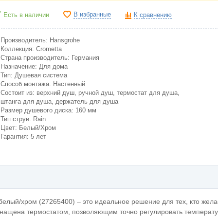
В избранные
Есть в наличии
К сравнению
Производитель: Hansgrohe
Коллекция: Crometta
Страна производитель: Германия
Назначение: Для дома
Тип: Душевая система
Способ монтажа: Настенный
Состоит из: верхний душ, ручной душ, термостат для душа,
штанга для душа, держатель для душа
Размер душевого диска: 160 мм
Тип струи: Rain
Цвет: Белый/Хром
Гарантия: 5 лет
елый/хром (27265400) – это идеальное решение для тех, кто жела
снащена термостатом, позволяющим точно регулировать температу