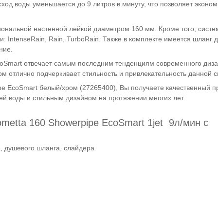
ход воды уменьшается до 9 литров в минуту, что позволяет эконом
ональной настенной лейкой диаметром 160 мм. Кроме того, систе
 IntenseRain, Rain, TurboRain. Также в комплекте имеется шланг д
ние.
coSmart отвечает самым последним тенденциям современного диза
ом отлично подчеркивает стильность и привлекательность данной 
e EcoSmart белый/хром (27265400), Вы получаете качественный пр
ей воды и стильным дизайном на протяжении многих лет.
etta 160 Showerpipe EcoSmart 1jet 9л/мин с
а, душевого шланга, слайдера