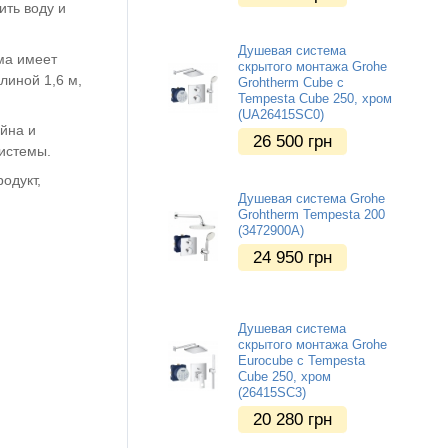
ить воду и
Душевая система
ма имеет
скрытого монтажа Grohe
линой 1,6 м,
Grohtherm Cube с
Tempesta Cube 250, хром
(UA26415SC0)
йна и
26 500
грн
системы.
одукт,
Душевая система Grohe
Grohtherm Tempesta 200
(3472900A)
24 950
грн
Душевая система
скрытого монтажа Grohe
Eurocube с Tempesta
Cube 250, хром
(26415SC3)
20 280
грн