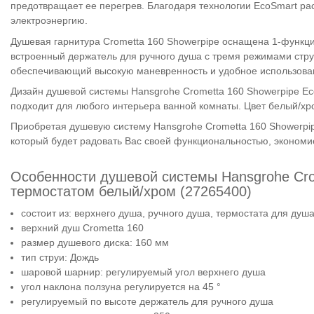
предотвращает ее перегрев. Благодаря технологии EcoSmart рас
электроэнергию.
Душевая гарнитура Crometta 160 Showerpipe оснащена 1-функци
встроенный держатель для ручного душа с тремя режимами струи:
обеспечивающий высокую маневренность и удобное использова
Дизайн душевой системы Hansgrohe Crometta 160 Showerpipe E
подходит для любого интерьера ванной комнаты. Цвет белый/хр
Приобретая душевую систему Hansgrohe Crometta 160 Showerpip
который будет радовать Вас своей функциональностью, экономи
Особенности душевой системы Hansgrohe Crom
термостатом белый/хром (27265400)
состоит из: верхнего душа, ручного душа, термостата для душ
верхний душ Crometta 160
размер душевого диска: 160 мм
тип струи: Дождь
шаровой шарнир: регулируемый угол верхнего душа
угол наклона ползуна регулируется на 45 °
регулируемый по высоте держатель для ручного душа