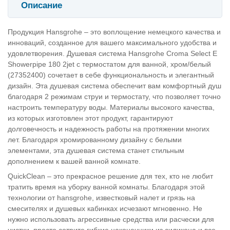
Описание
Продукция Hansgrohe – это воплощение немецкого качества и
инноваций, созданное для вашего максимального удобства и
удовлетворения. Душевая система Hansgrohe Croma Select E
Showerpipe 180 2jet с термостатом для ванной, хром/белый
(27352400) сочетает в себе функциональность и элегантный
дизайн. Эта душевая система обеспечит вам комфортный душ
благодаря 2 режимам струи и термостату, что позволяет точно
настроить температуру воды. Материалы высокого качества,
из которых изготовлен этот продукт, гарантируют
долговечность и надежность работы на протяжении многих
лет. Благодаря хромированному дизайну с белыми
элементами, эта душевая система станет стильным
дополнением к вашей ванной комнате.
QuickClean – это прекрасное решение для тех, кто не любит
тратить время на уборку ванной комнаты. Благодаря этой
технологии от hansgrohe, известковый налет и грязь на
смесителях и душевых кабинках исчезают мгновенно. Не
нужно использовать агрессивные средства или расчески для
чистки, просто сотрите гибкие наконечники из силикона и все –