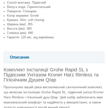
Спосіб монтажу: Підвісний
Випуск води: Горизонтальний
Поверхня: Глянцева
Колір кераміки: Білий
Кришка: Slim, soft closing
Ширина (мм): 355
Висота (мм): 380
Глибина (мм): 490
Гарантія: 120 міс. від виробника
Описание
Комплект Інсталяції Grohe Rapid SL з
Підвісним Унітазом Kroner Harz Rimless та
Гігієнічним Душем Qtap
Пропонуємо вашій увазі високоякісний сантехнічний комплект,
що включає інсталяцію Grohe Rapid SL, підвісний унітаз Kroner
Harz Rimless і гігієнічний душ Qtap. Цей набір забезпечить вам
максимальний комфорт та надійність у використанні, а також
додасть елегантності вашій ванній кімнаті.