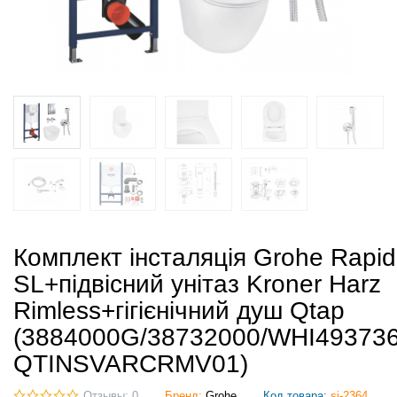
Комплект інсталяція Grohe Rapid
SL+підвісний унітаз Kroner Harz
Rimless+гігієнічний душ Qtap
(3884000G/38732000/WHI493736
QTINSVARCRMV01)
Отзывы: 0
Бренд:
Grohe
Код товара:
si-2364