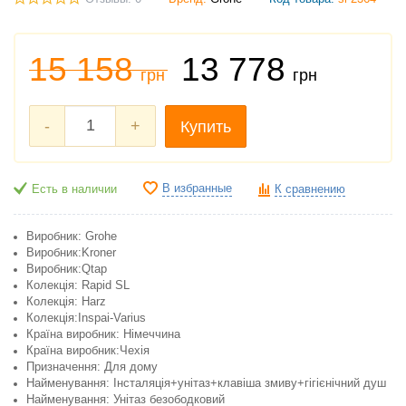
15 158
13 778
грн
грн
-
+
Купить
В избранные
Есть в наличии
К сравнению
Виробник: Grohe
Виробник:Kroner
Виробник:Qtap
Колекція: Rapid SL
Колекція: Harz
Колекція:Inspai-Varius
Країна виробник: Німеччина
Країна виробник:Чехія
Призначення: Для дому
Найменування: Інсталяція+унітаз+клавіша змиву+гігієнічний душ
Найменування: Унітаз безободковий