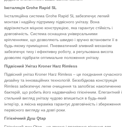
Інсталяція Grohe Rapid SL
Інсталяційна система Grohe Rapid SL забезпечує легкий
монтаж і надійну підтримку підвісного унітазу. Вона
відрізняється міцною конструкцією, яка гарантує стійкість і
довговічність. Система оснащена універсальними
кріпленнями, що дозволяють швидко і зручно встановити її в
будь-якому приміщенні. Пневматичний зливний механізм
забезпечує тиху і ефективну роботу, а регульована висота
дозволяє підібрати оптимальне положення унітазу.
Підвісний Унітаз Kroner Harz Rimless
Підвісний унітаз Kroner Harz Rimless – це поєднання сучасного
дизайну та інноваційних технологій. Безобідкова конструкція
Rimless забезпечує легке очищення та запобігає накопиченню
бактерій, що робить його надзвичайно гігієнічним. Елегантний і
стильний вигляд унітазу чудово впишеться в будь-який
інтер'єр, а якісна кераміка гарантує довговічність і збереження
первісного вигляду на довгі роки.
Гігієнічний Душ Qtap
Гігієнічний душ Qtap – це зручне і практичне рішення для